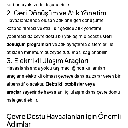
karbon ayak izi de düşürülebilir.
2. Geri Dönüşüm ve Atık Yönetimi
Havaalanlarında oluşan atıkların geri dönüşüme
Projen mi var?
kazandırılması ve etkili bir şekilde atık yönetimi
yapılması da çevre dostu bir yaklaşım olacaktır.
Geri
Hemen İletişime Geç
dönüşüm programları
ve atık ayrıştırma sistemleri ile
atıkların minimum düzeyde tutulması sağlanabilir.
3. Elektrikli Ulaşım Araçları
Havaalanlarında yolcu taşımacılığında kullanılan
araçların elektrikli olması çevreye daha az zarar veren bir
alternatif olacaktır.
Elektrikli otobüsler veya
Gizlilik Politikası
araçlar
sayesinde havaalanı içi ulaşım daha çevre dostu
hale getirilebilir.
Copyright©2024 - VokerStudio - Tüm Hakları Saklıdır.
Çevre Dostu Havaalanları İçin Önemli
Çerez Politikası
Adımlar