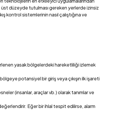
ri teknolojilerin en etkileyici uygulamalarından
liği üst düzeyde tutulması gereken yerlerde izinsiz
ıkış kontrol sistemlerinin nasıl çalıştığına ve
lirlenen yasak bölgelerdeki hareketliliği izlemek
lgeye potansiyel bir giriş veya çıkışın ilk işareti
eler (insanlar, araçlar vb.) olarak tanımlar ve
rlendirir. Eğer bir ihlal tespit edilirse, alarm