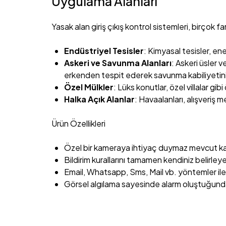
Uygulama Alanları
Yasak alan giriş çıkış kontrol sistemleri, birçok fark
Endüstriyel Tesisler
: Kimyasal tesisler, enerj
Askeri ve Savunma Alanları
: Askeri üsler 
erkenden tespit ederek savunma kabiliyetini a
Özel Mülkler
: Lüks konutlar, özel villalar gib
Halka Açık Alanlar
: Havaalanları, alışveriş m
Ürün Özellikleri
Özel bir kameraya ihtiyaç duymaz mevcut kamera
Bildirim kurallarını tamamen kendiniz belirleyeb
Email, Whatsapp, Sms, Mail vb. yöntemler ile bi
Görsel algılama sayesinde alarm oluştuğunda