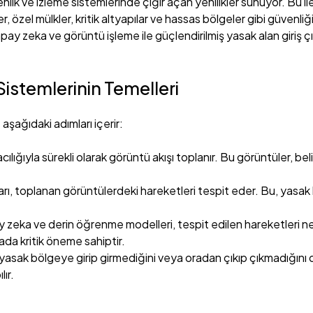
lik ve izleme sistemlerinde çığır açan yenilikler sunuyor. Bu ile
ler, özel mülkler, kritik altyapılar ve hassas bölgeler gibi güven
e yapay zeka ve görüntü işleme ile güçlendirilmiş yasak alan giriş ç
Sistemlerinin Temelleri
 aşağıdaki adımları içerir:
ılığıyla sürekli olarak görüntü akışı toplanır. Bu görüntüler, be
rı, toplanan görüntülerdeki hareketleri tespit eder. Bu, yasak bö
y zeka ve derin öğrenme modelleri, tespit edilen hareketleri nesn
mada kritik öneme sahiptir.
asak bölgeye girip girmediğini veya oradan çıkıp çıkmadığını değe
lır.