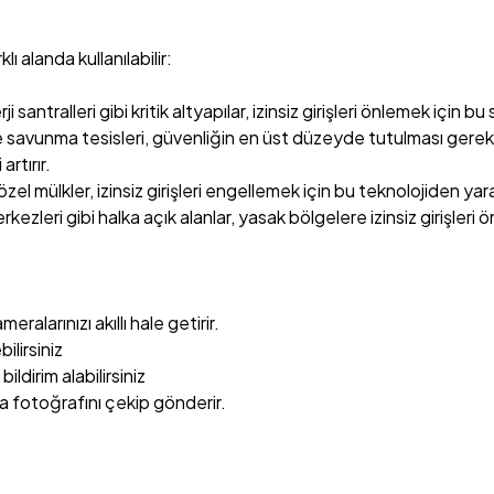
lı alanda kullanılabilir:
i santralleri gibi kritik altyapılar, izinsiz girişleri önlemek için bu 
ve savunma tesisleri, güvenliğin en üst düzeyde tutulması gereke
rtırır.
i özel mülkler, izinsiz girişleri engellemek için bu teknolojiden yara
erkezleri gibi halka açık alanlar, yasak bölgelere izinsiz girişleri 
larınızı akıllı hale getirir.
ilirsiniz
ldirim alabilirsiniz
 fotoğrafını çekip gönderir.