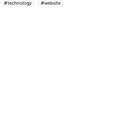
technology
website
Projen mi var?
Hemen İletişime Geç
Gizlilik Politikası
Copyright©2024 - VokerStudio - Tüm Hakları Saklıdır.